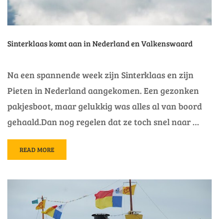
Sinterklaas komt aan in Nederland en Valkenswaard
Na een spannende week zijn Sinterklaas en zijn
Pieten in Nederland aangekomen. Een gezonken
pakjesboot, maar gelukkig was alles al van boord
gehaald.Dan nog regelen dat ze toch snel naar …
READ
READ MORE
MORE
ABOUT
SINTERKLAAS
KOMT
AAN
IN
NEDERLAND