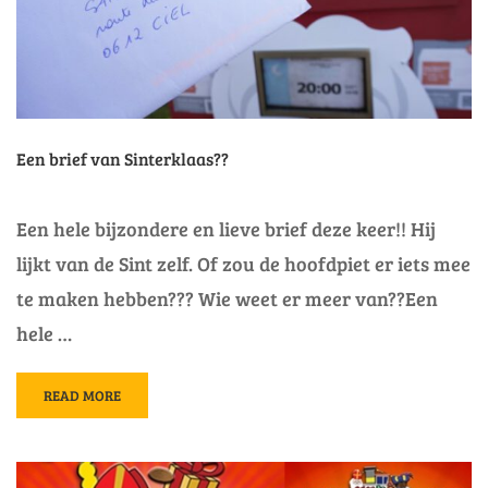
Een brief van Sinterklaas??
Een hele bijzondere en lieve brief deze keer!! Hij
lijkt van de Sint zelf. Of zou de hoofdpiet er iets mee
te maken hebben??? Wie weet er meer van??Een
hele …
READ
READ MORE
MORE
ABOUT
EEN
BRIEF