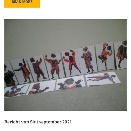
READ
READ MORE
MORE
ABOUT
BRIEF
SINTERKLAAS
OKTOBER
2021
Bericht van Sint september 2021