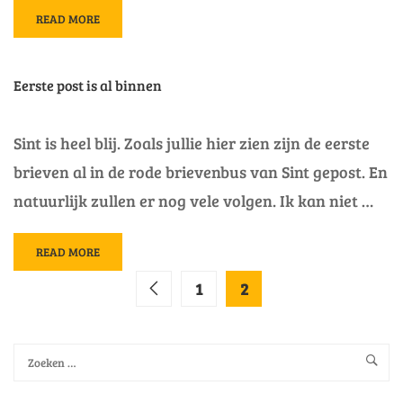
READ
READ MORE
MORE
ABOUT
SPELLETJES
Eerste post is al binnen
VAN
HET
SINTERKLAASHUIS
Sint is heel blij. Zoals jullie hier zien zijn de eerste
brieven al in de rode brievenbus van Sint gepost. En
natuurlijk zullen er nog vele volgen. Ik kan niet …
READ
READ MORE
MORE
1
2
ABOUT
EERSTE
POST
IS
AL
BINNEN