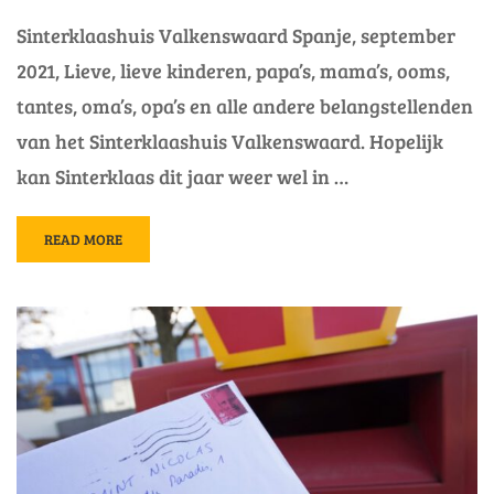
Sinterklaashuis Valkenswaard Spanje, september
2021, Lieve, lieve kinderen, papa’s, mama’s, ooms,
tantes, oma’s, opa’s en alle andere belangstellenden
van het Sinterklaashuis Valkenswaard. Hopelijk
kan Sinterklaas dit jaar weer wel in …
READ
READ MORE
MORE
ABOUT
BERICHT
VAN
SINT
SEPTEMBER
2021