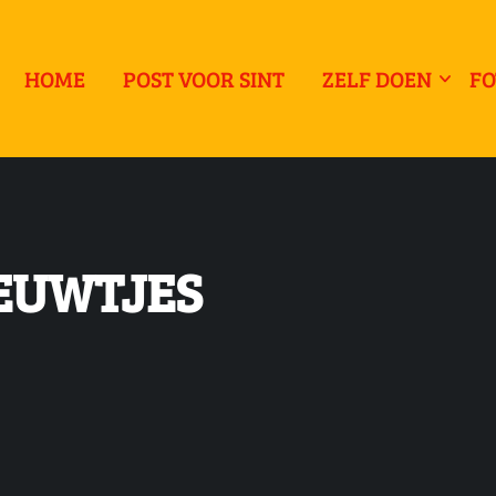
HOME
POST VOOR SINT
ZELF DOEN
FO
IEUWTJES