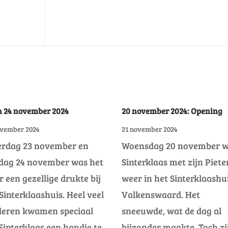
n 24 november 2024
20 november 2024: Opening
ovember 2024
21 november 2024
erdag 23 november en
Woensdag 20 november 
dag 24 november was het
Sinterklaas met zijn Piete
 een gezellige drukte bij
weer in het Sinterklaashu
Sinterklaashuis. Heel veel
Valkenswaard. Het
deren kwamen speciaal
sneeuwde, wat de dag al
interklaas een handje te
bijzonder maakte. Toch zi