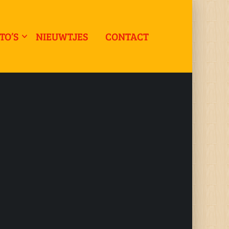
TO’S
NIEUWTJES
CONTACT