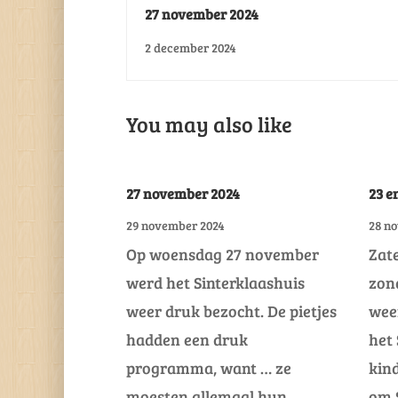
27 november 2024
2 december 2024
You may also like
27 november 2024
23 e
29 november 2024
28 n
Op woensdag 27 november
Zat
werd het Sinterklaashuis
zon
weer druk bezocht. De pietjes
weer
hadden een druk
het 
programma, want … ze
kin
moesten allemaal hun
om S