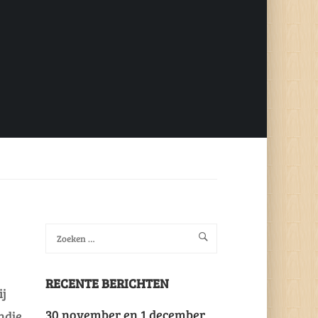
RECENTE BERICHTEN
ij
30 november en 1 december
ndje