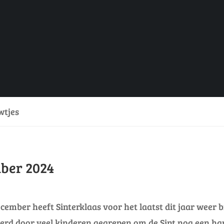
wtjes
ber 2024
mber heeft Sinterklaas voor het laatst dit jaar weer b
werd door veel kinderen gegrepen om de Sint nog een ha