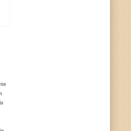
was
n
is
jn